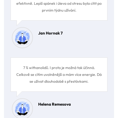
efektivně. Lepší spánek i úleva od stresu byla cítit po
prvním týdnu užívání.
Jan Hornak 7
7 % withanolidů. I proto je možná tak účinná.
Celkově se cítím uvolněnější a mám více energie. Dá
se užívat dlouhodobě s přestávkami.
Helena Remesova