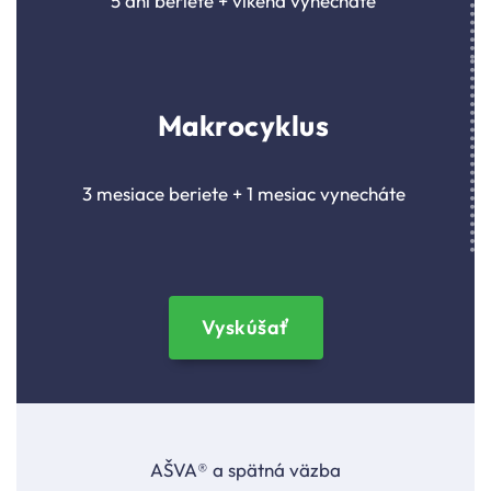
5 dní beriete + víkend vynecháte
Makrocyklus
3 mesiace beriete + 1 mesiac vynecháte
Vyskúšať
AŠVA® a spätná väzba