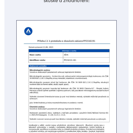
skúške a zhodnotení: