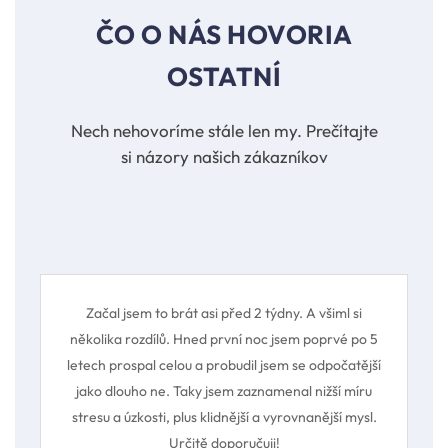
ČO O NÁS HOVORIA
OSTATNÍ
Nech nehovoríme stále len my. Prečítajte
si názory našich zákazníkov
Začal jsem to brát asi před 2 týdny. A všiml si
několika rozdílů. Hned první noc jsem poprvé po 5
letech prospal celou a probudil jsem se odpočatější
jako dlouho ne. Taky jsem zaznamenal nižší míru
stresu a úzkosti, plus klidnější a vyrovnanější mysl.
Určitě doporučuji!