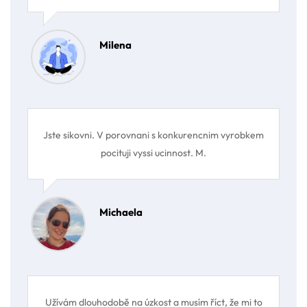
Milena
Jste sikovni. V porovnani s konkurencnim vyrobkem
pocituji vyssi ucinnost. M.
Michaela
Užívám dlouhodobě na úzkost a musím říct, že mi to