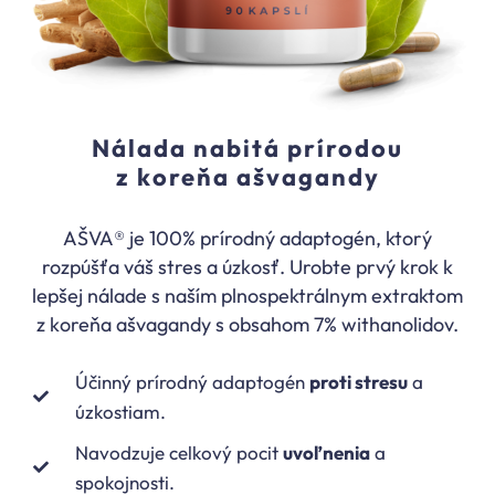
Nálada nabitá prírodou
z koreňa ašvagandy
AŠVA® je 100% prírodný adaptogén, ktorý
rozpúšťa váš stres a úzkosť. Urobte prvý krok k
lepšej nálade s naším plnospektrálnym extraktom
z koreňa ašvagandy s obsahom 7% withanolidov.
Účinný prírodný adaptogén
proti stresu
a
úzkostiam.
Navodzuje celkový pocit
uvoľnenia
a
spokojnosti.