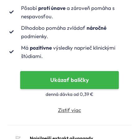
Pôsobí
proti únave
a zároveň pomáha s
nespavosťou.
Dlhodobo pomáha zvládať
náročné
podmienky.
Má
pozitívne
výsledky naprieč klinickými
štúdiami.
Ukázať balíčky
denná dávka od 0,39 €
Zistiť viac
Najsilnejší extrakt ašvagandy