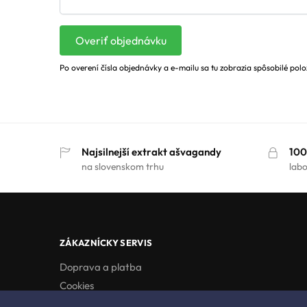
Overiť objednávku
Po overení čísla objednávky a e-mailu sa tu zobrazia spôsobilé polo
Najsilnejší extrakt ašvagandy
100
na slovenskom trhu
lab
ZÁKAZNÍCKY SERVIS
Doprava a platba
Cookies
Články