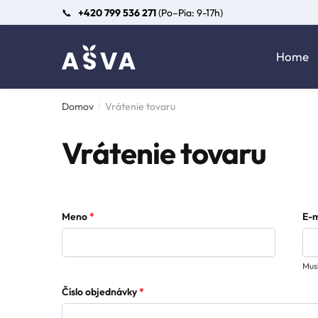
Skip
Skip
📞
+420 799 536 271
(Po–Pia: 9-17h)
to
to
navigation
content
Home
Domov
Vrátenie tovaru
/
Vrátenie tovaru
Meno
*
E-m
Mus
Číslo objednávky
*