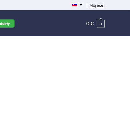
|
Môj účet
0
€
dukty
0