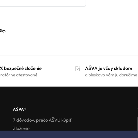
žky.
% bezpečné zloženie
AŠVA je vždy skladom
oratórne otestované
a bleskovo vám ju doručíme
AŠVA®
7 dôvodov, prečo AŠVU kúpiť
Zloženie
Skúsenosti zákazníkov