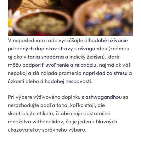
V neposlednom rade vyskúšajte
dlhodobé užívanie
prírodných doplnkov stravy s ašvagandou
(známou
aj ako
vitania snodárna
a indický ženšen), ktoré
môžu
podporiť uvoľnenie a relaxáciu
, najmä ak váš
nepokoj a zlá nálada pramenia
napríklad zo stresu
a
úzkosti
alebo
dlhodobej nespavosti
.
Pri výbere výživového doplnku s
ashwagandhou
sa
nerozhodujte podľa toho, koľko stojí, ale
skontrolujte etiketu, či obsahuje dostatočné
množstvo withanolidov, čo je jeden z hlavných
ukazovateľov správneho výberu.