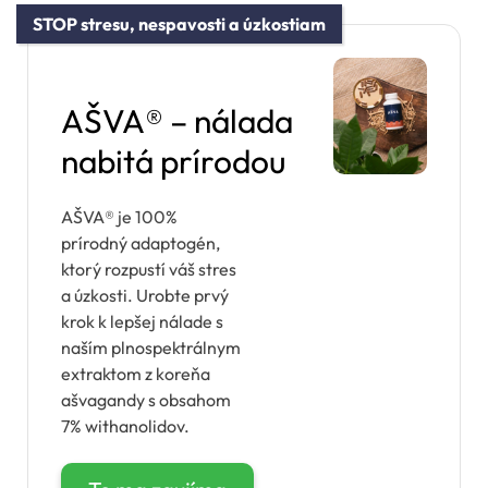
STOP stresu, nespavosti a úzkostiam
AŠVA® – nálada
nabitá prírodou
AŠVA® je 100%
prírodný adaptogén,
ktorý rozpustí váš stres
a úzkosti. Urobte prvý
krok k lepšej nálade s
naším plnospektrálnym
extraktom z koreňa
ašvagandy s obsahom
7% withanolidov.