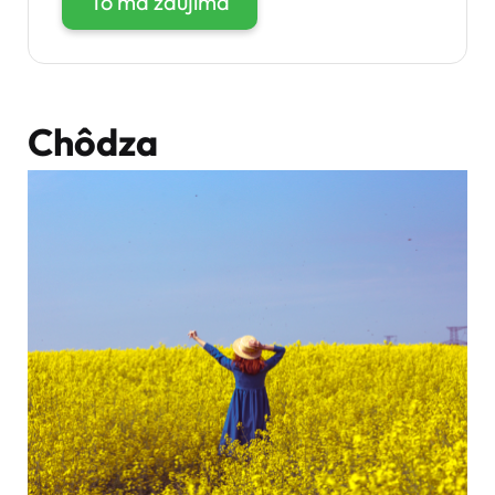
To ma zaujíma
Chôdza