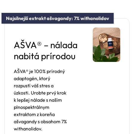
Najsilnejší extrakt ašvagandy: 7% withanolidov
AŠVA® – nálada
nabitá prírodou
AŠVA® je 100% prírodný
adaptogén, ktorý
rozpustí váš stres a
úzkosti. Urobte prvý krok
k lepšej nálade s naším
plnospektrálnym
extraktom z koreňa
ašvagandy s obsahom 7%
withanolidov.