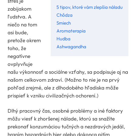
stres je
5 tipov, ktoré vám zlepšia náladu
zabijakom
Chôdza
ľudstva. A
Smiech
niečo na tom
Aromaterapia
asi bude,
Hudba
pretože okrem
Ashwagandha
toho, že
negatívne
ovplyvňuje
našu výkonnosť a sociálne vzťahy, sa podpisuje aj na
našom celkovom zdraví. (Možno to nie je na prvý
pohľad zrejmé, ale z dlhodobého hľadiska môže
prispieť k vzniku civilizačných ochorení.)
Dlhý pracovný čas, osobné problémy a iné faktory
môžu viesť k zhoršenej nálade, ktorú sa snažíte
prekonať konzumáciou tučných a nezdravých jedál,
hraním hazardných hier alebo dokonca pitím