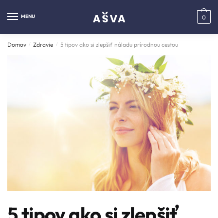
MENU
0
Domov
/
Zdravie
/
5 tipov ako si zlepšiť náladu prírodnou cestou
5 tipov ako si zlepšiť