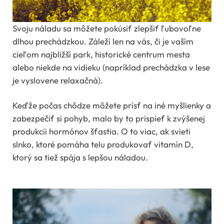
Svoju náladu sa môžete pokúsiť zlepšiť ľubovoľne
dlhou prechádzkou. Záleží len na vás, či je vaším
cieľom najbližší park, historické centrum mesta
alebo niekde na vidieku (napríklad prechádzka v lese
je vyslovene relaxačná).
Keďže počas chôdze môžete prísť na iné myšlienky a
zabezpečiť si pohyb, malo by to prispieť k zvýšenej
produkcii hormónov šťastia. O to viac, ak svieti
slnko, ktoré pomáha telu produkovať vitamín D,
ktorý sa tiež spája s lepšou náladou.