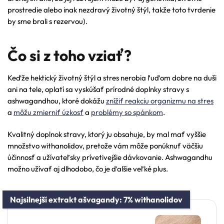
prostredie alebo inak nezdravý životný štýl, takže toto tvrdenie
by sme brali s rezervou).
Čo si z toho vziať?
Keďže hektický životný štýl a stres nerobia ľuďom dobre na duši
ani na tele, oplatí sa vyskúšať prírodné doplnky stravy s
ashwagandhou, ktoré dokážu
znížiť reakciu organizmu na stres
a
môžu zmierniť úzkosť
a
problémy so spánkom
.
Kvalitný doplnok stravy, ktorý ju obsahuje, by mal mať vyššie
množstvo withanolidov, pretože vám môže ponúknuť väčšiu
účinnosť a užívateľsky prívetivejšie dávkovanie. Ashwagandhu
možno užívať aj dlhodobo, čo je ďalšie veľké plus.
Najsilnejší extrakt ašvagandy: 7% withanolidov