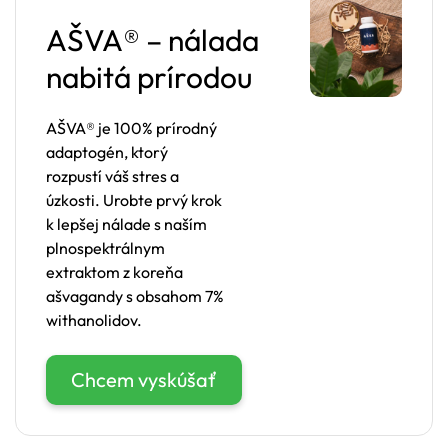
AŠVA® – nálada
nabitá prírodou
AŠVA® je 100% prírodný
adaptogén, ktorý
rozpustí váš stres a
úzkosti. Urobte prvý krok
k lepšej nálade s naším
plnospektrálnym
extraktom z koreňa
ašvagandy s obsahom 7%
withanolidov.
Chcem vyskúšať