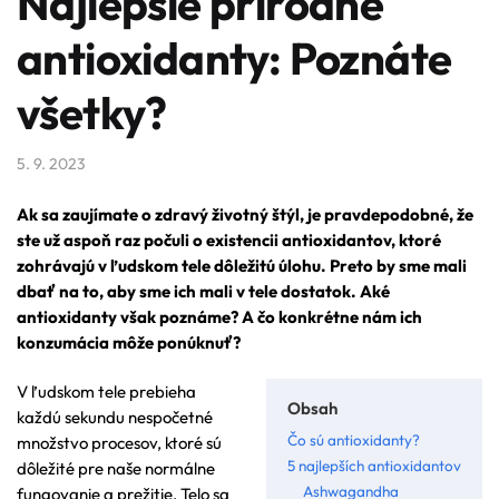
Najlepšie prírodné
antioxidanty: Poznáte
všetky?
5. 9. 2023
Ak sa zaujímate o zdravý životný štýl, je pravdepodobné, že
ste už aspoň raz počuli o existencii antioxidantov, ktoré
zohrávajú v ľudskom tele dôležitú úlohu. Preto by sme mali
dbať na to, aby sme ich mali v tele dostatok. Aké
antioxidanty však poznáme? A čo konkrétne nám ich
konzumácia môže ponúknuť?
V ľudskom tele prebieha
Obsah
každú sekundu nespočetné
Čo sú antioxidanty?
množstvo procesov, ktoré sú
5 najlepších antioxidantov
dôležité pre naše normálne
Ashwagandha
fungovanie a prežitie. Telo sa