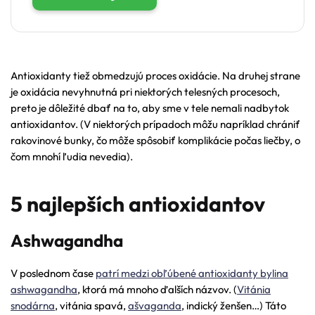
Antioxidanty tiež obmedzujú proces oxidácie. Na druhej strane
je oxidácia nevyhnutná pri niektorých telesných procesoch,
preto je dôležité dbať na to, aby sme v tele nemali nadbytok
antioxidantov. (V niektorých prípadoch môžu napríklad chrániť
rakovinové bunky, čo môže spôsobiť komplikácie počas liečby, o
čom mnohí ľudia nevedia).
5 najlepších antioxidantov
Ashwagandha
V poslednom čase
patrí medzi obľúbené antioxidanty bylina
ashwagandha
, ktorá má mnoho ďalších názvov. (
Vitánia
snodárna
, vitánia spavá,
ašvaganda
, indický ženšen…) Táto