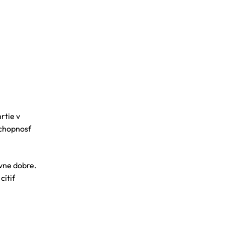
rtie v
schopnosť
ívne dobre.
cítiť