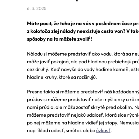
6. 3. 2025
Máte pocit, že toho je na vás v poslednom čase 
z kolotoča zlej nálady neexistuje cesta von? V 
spôsoby na to môžete zvoliť!
Náladu si môžeme predstaviť ako vodu, ktorá sa ne
môže javiť pokojná, ale pod hladinou prebiehajú prú
cez druhý. Keď navyše do vody hodíme kameň, ešte
hladine kruhy, ktoré sa rozširujú.
Presne takto si môžeme predstaviť náš každodenný
prúdov si môžeme predstaviť naše myšlienky a rôzn
nami prúdia, ale môžu zostať skryté pred okolím. 
môžeme predstaviť nejakú udalosť, ktorá síce rýchl
po nej môžeme na hladine vidieť jej stopy. Nemusia 
napríklad radosť, smútok alebo
úzkosť
.