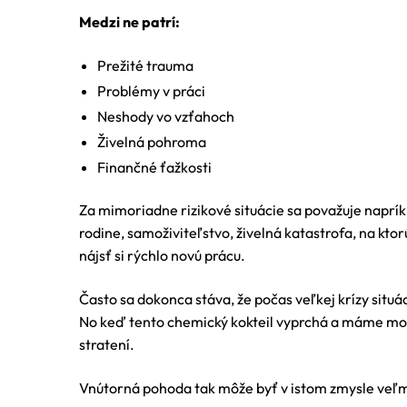
Medzi ne patrí:
Prežité trauma
Problémy v práci
Neshody vo vzťahoch
Živelná pohroma
Finančné ťažkosti
Za mimoriadne rizikové situácie sa považuje naprí
rodine, samoživiteľstvo, živelná katastrofa, na kto
nájsť si rýchlo novú prácu.
Často sa dokonca stáva, že počas veľkej krízy sit
No keď tento chemický kokteil vyprchá a máme možn
stratení.
Vnútorná pohoda tak môže byť v istom zmysle veľ