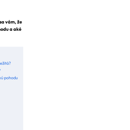
 sa vám, že
hodu a aké
ežitá?
?
ckú pohodu