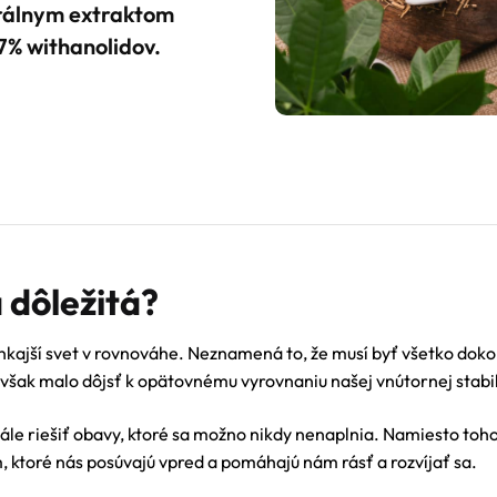
trálnym extraktom
% withanolidov.
 dôležitá?
kajší svet v rovnováhe. Neznamená to, že musí byť všetko doko
však malo dôjsť k opätovnému vyrovnaniu našej vnútornej stabil
le riešiť obavy, ktoré sa možno nikdy nenaplnia. Namiesto toho
 ktoré nás posúvajú vpred a pomáhajú nám rásť a rozvíjať sa.