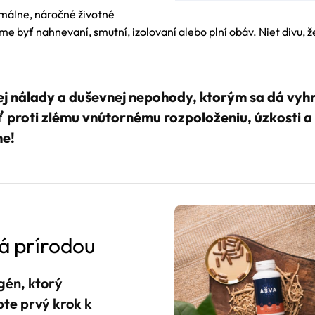
rmálne, náročné životné
e byť nahnevaní, smutní, izolovaní alebo plní obáv. Niet divu, ž
lej nálady a duševnej nepohody, ktorým sa dá vyh
proti zlému vnútornému rozpoloženiu, úzkosti a
me!
á prírodou
gén, ktorý
bte prvý krok k