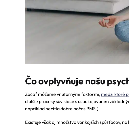
Čo ovplyvňuje našu psyc
Začať môžeme vnútornými faktormi,
medzi ktoré p
ďalšie procesy súvisiace s uspokojovaním základn
napríklad necítia dobre počas PMS.)
Existuje však aj množstvo vonkajších spúšťačov, na 