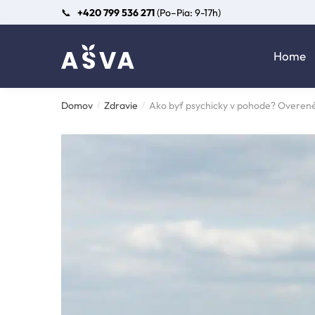
Skip
Skip
📞
+420 799 536 271
(Po–Pia: 9-17h)
to
to
navigation
content
Home
Domov
Zdravie
Ako byť psychicky v pohode? Overené
/
/