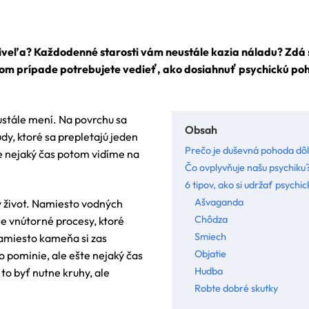
priveľa? Každodenné starosti vám neustále kazia náladu? Zdá
takom prípade potrebujete vedieť, ako dosiahnuť psychickú po
ustále mení. Na povrchu sa
Obsah
dy, ktoré sa prepletajú jeden
Prečo je duševná pohoda dôl
 nejaký čas potom vidíme na
Čo ovplyvňuje našu psychiku
6 tipov, ako si udržať psychi
Ašvaganda
 život. Namiesto vodných
Chôdza
e vnútorné procesy, ktoré
Smiech
Namiesto kameňa si zas
Objatie
o pominie, ale ešte nejaký čas
Hudba
to byť nutne kruhy, ale
Robte dobré skutky