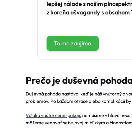
lepšej nálade s naším plnospek
z koreňa ašvagandy s obsahom 7
To ma zaujíma
Prečo je duševná pohoda
Duševná pohoda nastáva, keď je náš vnútorný a von
problémov. Po každom otrase alebo komplikácii by 
Vďaka vnútornému pokoju
nemusíme v hlave neustá
môžeme venovať sebe, svojim blízkym a činnostiam,