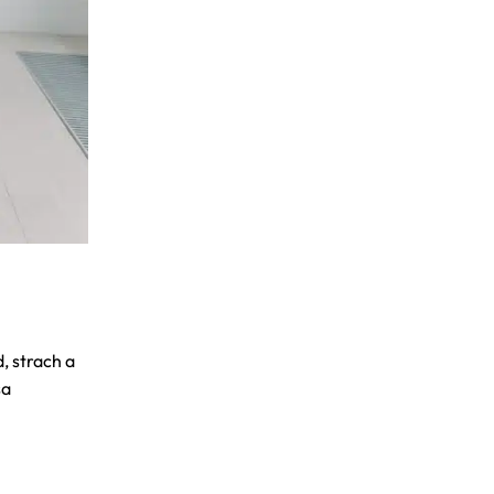
, strach a
sa