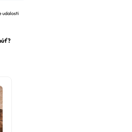
e udalosti
núť?