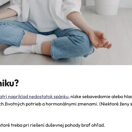
hiku?
atrí napríklad nedostatok spánku
, nízke sebavedomie alebo hlad
ých životných potrieb a hormonálnymi zmenami. (Niektoré ženy 
ktoré treba pri riešení duševnej pohody brať ohľad.