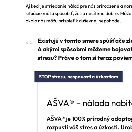
Aj keď je striedanie nálad pre nás prirodzené a no
situácie môžu spôsobiť, že sa necítime dobre. Môžem
okolo nás môžu prispieť k duševnej nepohode.
Existujú v tomto smere spúšťače z
A akými spôsobmi môžeme bojovať 
stresu? Práve o tom si teraz povie
STOP stresu, nespavosti a úzkostiam
AŠVA® – nálada nabit
AŠVA® je 100% prírodný adapto
rozpustí váš stres a úzkosti. Uro