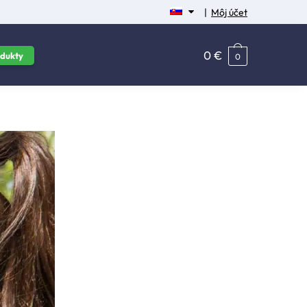
|
Môj účet
0
€
dukty
0