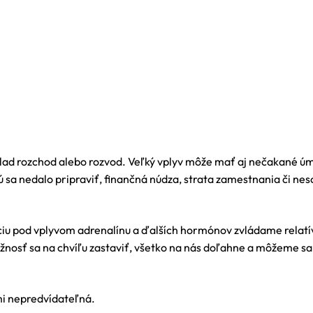
klad rozchod alebo rozvod. Veľký vplyv môže mať aj nečakané úm
rú sa nedalo pripraviť, finančná núdza, strata zamestnania či ne
uáciu pod vplyvom adrenalínu a ďalších hormónov zvládame relat
osť sa na chvíľu zastaviť, všetko na nás doľahne a môžeme sa 
mi nepredvídateľná.