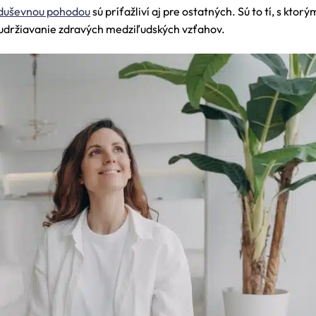
u duševnou pohodou
sú príťažliví aj pre ostatných. Sú to tí, s ktorý
e udržiavanie zdravých medziľudských vzťahov.