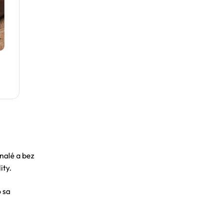
nalé a bez
ity.
 sa