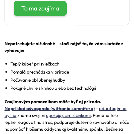
To ma zaujíma
Nepotrebujete nič drahé – stačí nájsť to, čo vám skutočne
vyhovuje:
Teplý kúpeľ pri sviečkach
Pomalá prechádzka v prírode
Počúvanie obľúbenej hudby
Pokojné chvíle s knihou alebo bez technológií
Zaujímavým pomocníkom môže byť aj príroda.
Napríklad ašvaganda (withania somnifera)
–
adaptogénna
bylina
známa svojimi
upokojujúcimi účinkami
. Pomáha telu
lepšie reagovať na stres, podporuje duševnú rovnováhu a môže
napomôcť hlbšiemu oddychu aj kvalitnému spánku. Bežne sa