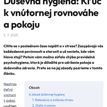
Duševná hygiena: Kľúč
k vnútornej rovnováhe
a pokoju
3. 7. 2025
Cítite sa v poslednom čase napätí a v strese? Zasypávajú vás
každodenné povinnosti a starosti a už neviete, kde vám
hlava stojí? Potom vám možno zúfalo chýba pravidelná
psychohygiena, ktorá je dôležitá pre udržanie pokoja a
duševného zdravia. Preto sa na jej zásady pozrieme v tomto
článku.
Neotras
Obsah
iteľný
6 zásad duševnej hygieny
vnútorn
1. Relaxácia a zníženie stresu
ý pokoj
,
2. Dajte si pauzu
uvoľnen