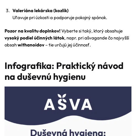
Valeriána lekárska (kozlík)
Uľavuje pri úzkosti a podporuje pokojný spánok.
Pozor na kvalitu doplnkov!
Vyberte si taký, ktorý obsahuje
vysoký podiel účinných látok
, napr. pri ašvagande čo najvyšší
obsah
withanoidov
– tie určujú jej účinnosť.
Infografika: Praktický návod
na duševnú hygienu