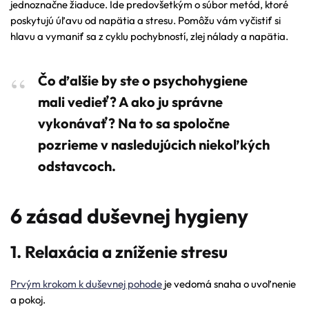
jednoznačne žiaduce. Ide predovšetkým o súbor metód, ktoré
poskytujú úľavu od napätia a stresu. Pomôžu vám vyčistiť si
hlavu a vymaniť sa z cyklu pochybností, zlej nálady a napätia.
Čo ďalšie by ste o psychohygiene
mali vedieť? A ako ju správne
vykonávať? Na to sa spoločne
pozrieme v nasledujúcich niekoľkých
odstavcoch.
6 zásad duševnej hygieny
1. Relaxácia a zníženie stresu
Prvým krokom k duševnej pohode
je vedomá snaha o uvoľnenie
a pokoj.