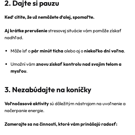
2. Dajte si pauzu
Keď cítite, že už nemôžete ďalej, spomaľte.
Aj krátke prerušenie
stresovej situácie vám pomôže získať
nadhľad.
Môže ísť o
pár minút ticha
alebo aj o
niekoľko dní voľna
.
Umožní vám
znovu získať kontrolu nad svojím telom a
mysľou
.
3. Nezabúdajte na koníčky
Voľnočasové aktivity
sú dôležitým nástrojom na uvoľnenie a
načerpanie energie.
Zamerajte sa na činnosti, ktoré vám prinášajú radosť: