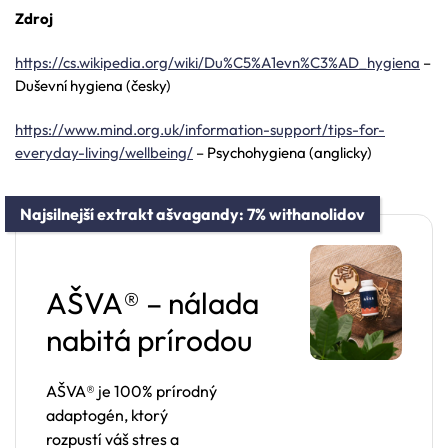
Zdroj
https://cs.wikipedia.org/wiki/Du%C5%A1evn%C3%AD_hygiena
–
Duševní hygiena (česky)
https://www.mind.org.uk/information-support/tips-for-
everyday-living/wellbeing/
– Psychohygiena (anglicky)
Najsilnejší extrakt ašvagandy: 7% withanolidov
AŠVA® – nálada
nabitá prírodou
AŠVA® je 100% prírodný
adaptogén, ktorý
rozpustí váš stres a