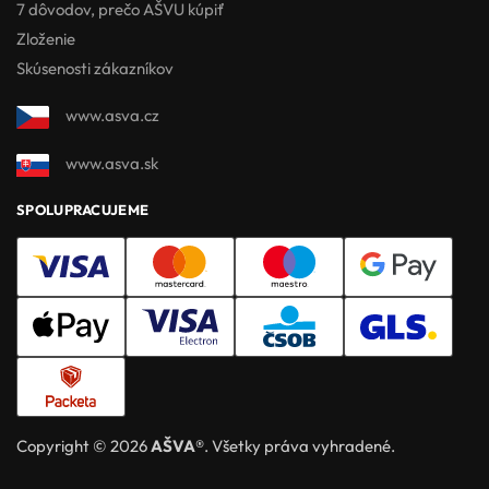
7 dôvodov, prečo AŠVU kúpiť
Zloženie
Skúsenosti zákazníkov
www.asva.cz
www.asva.sk
SPOLUPRACUJEME
Copyright © 2026
AŠVA®
. Všetky práva vyhradené.