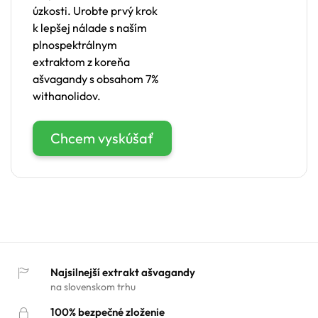
úzkosti. Urobte prvý krok
k lepšej nálade s naším
plnospektrálnym
extraktom z koreňa
ašvagandy s obsahom 7%
withanolidov.
Chcem vyskúšať
Najsilnejší extrakt ašvagandy
na slovenskom trhu
100% bezpečné zloženie