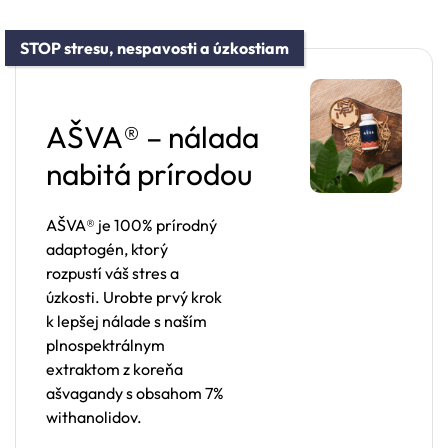
STOP stresu, nespavosti a úzkostiam
AŠVA® – nálada
nabitá prírodou
AŠVA® je 100% prírodný
adaptogén, ktorý
rozpustí váš stres a
úzkosti. Urobte prvý krok
k lepšej nálade s naším
plnospektrálnym
extraktom z koreňa
ašvagandy s obsahom 7%
withanolidov.