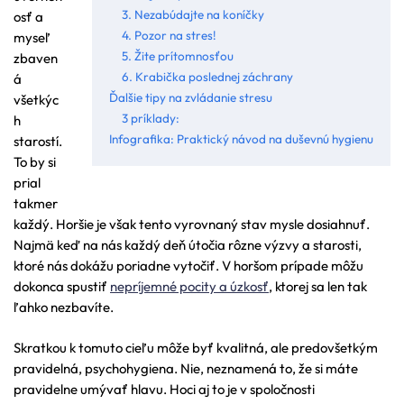
3. Nezabúdajte na koníčky
osť a
4. Pozor na stres!
myseľ
5. Žite prítomnosťou
zbaven
6. Krabička poslednej záchrany
á
Ďalšie tipy na zvládanie stresu
všetkýc
3 príklady:
h
Infografika: Praktický návod na duševnú hygienu
starostí.
To by si
prial
takmer
každý. Horšie je však tento vyrovnaný stav mysle dosiahnuť.
Najmä keď na nás každý deň útočia rôzne výzvy a starosti,
ktoré nás dokážu poriadne vytočiť. V horšom prípade môžu
dokonca spustiť
nepríjemné pocity a úzkosť
, ktorej sa len tak
ľahko nezbavíte.
Skratkou k tomuto cieľu môže byť kvalitná, ale predovšetkým
pravidelná, psychohygiena. Nie, neznamená to, že si máte
pravidelne umývať hlavu. Hoci aj to je v spoločnosti