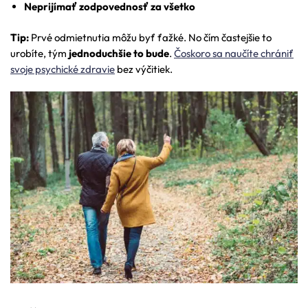
Neprijímať zodpovednosť za všetko
Tip:
Prvé odmietnutia môžu byť ťažké. No čím častejšie to
urobíte, tým
jednoduchšie to bude
.
Čoskoro sa naučíte chrániť
svoje psychické zdravie
bez výčitiek.