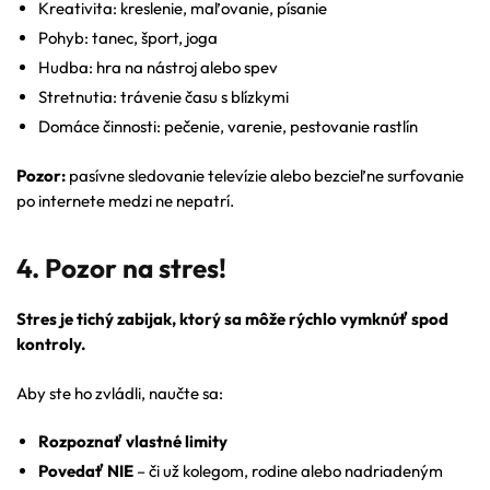
Kreativita: kreslenie, maľovanie, písanie
Pohyb: tanec, šport, joga
Hudba: hra na nástroj alebo spev
Stretnutia: trávenie času s blízkymi
Domáce činnosti: pečenie, varenie, pestovanie rastlín
Pozor:
pasívne sledovanie televízie alebo bezcieľne surfovanie
po internete medzi ne nepatrí.
4. Pozor na stres!
Stres je tichý zabijak, ktorý sa môže rýchlo vymknúť spod
kontroly.
Aby ste ho zvládli, naučte sa:
Rozpoznať vlastné limity
Povedať NIE
– či už kolegom, rodine alebo nadriadeným