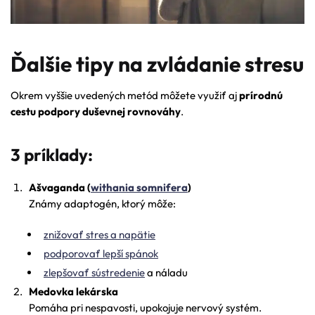
Ďalšie tipy na zvládanie stresu
Okrem vyššie uvedených metód môžete využiť aj
prírodnú
cestu podpory duševnej rovnováhy
.
3 príklady:
Ašvaganda (
withania somnifera
)
Známy adaptogén, ktorý môže:
znižovať stres a napätie
podporovať lepší spánok
zlepšovať sústredenie
a náladu
Medovka lekárska
Pomáha pri nespavosti, upokojuje nervový systém.