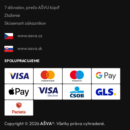
7 dôvodov, prečo AŠVU kúpiť
Zloženie
Skúsenosti zákazníkov
www.asva.cz
www.asva.sk
SPOLUPRACUJEME
Copyright © 2026
AŠVA®
. Všetky práva vyhradené.