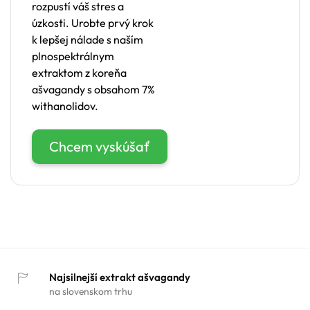
rozpustí váš stres a
úzkosti. Urobte prvý krok
k lepšej nálade s naším
plnospektrálnym
extraktom z koreňa
ašvagandy s obsahom 7%
withanolidov.
Chcem vyskúšať
Najsilnejší extrakt ašvagandy
na slovenskom trhu