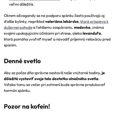
veľmi dôležitá.
Okrem ašvagandy sa na podporu spánku často používajú aj
ďalšie bylinky, napríklad
valeriána lekárska
,
ktorá prispieva k
duševnej pohode
a ľahšiemu zaspávaniu,
medovka
, známa
svojimi upokojujúcimi účinkami pri strese, alebo
levanduľa
,
ktorá pomáha uvoľniť myseľ a navodiť príjemnú relaxáciu pred
spaním.
Denné svetlo
Aby sa počas dňa správne nastavili naše vnútorné hodiny,
je
dôležité vystaviť svoje telo dostatku slnečného svetla
.
Vďaka tomu sa večer pri zotmení bude správne produkovať
hormón spánku.
Pozor na kofeín!