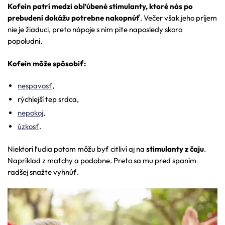
Kofeín patrí medzi obľúbené stimulanty, ktoré nás po
prebudení dokážu potrebne nakopnúť
. Večer však jeho príjem
nie je žiaduci, preto nápoje s ním pite naposledy skoro
popoludní.
Kofeín môže spôsobiť:
nespavosť
,
rýchlejší tep srdca,
nepokoj
,
úzkosť
.
Niektorí ľudia potom môžu byť citliví aj na
stimulanty z čaju
.
Napríklad z matchy a podobne. Preto sa mu pred spaním
radšej snažte vyhnúť.