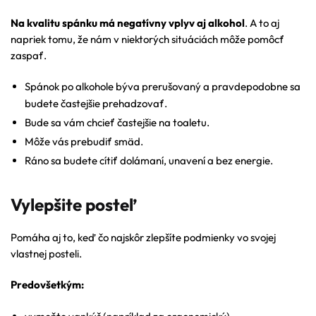
Na kvalitu spánku má negatívny vplyv aj alkohol
. A to aj
napriek tomu, že nám v niektorých situáciách môže pomôcť
zaspať.
Spánok po alkohole býva prerušovaný a pravdepodobne sa
budete častejšie prehadzovať.
Bude sa vám chcieť častejšie na toaletu.
Môže vás prebudiť smäd.
Ráno sa budete cítiť dolámaní, unavení a bez energie.
Vylepšite posteľ
Pomáha aj to, keď čo najskôr zlepšíte podmienky vo svojej
vlastnej posteli.
Predovšetkým: