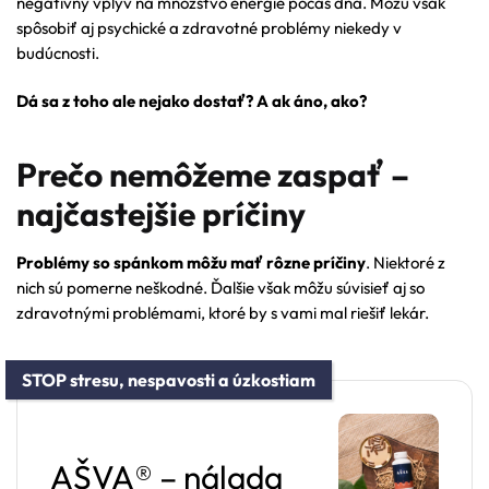
negatívny vplyv na množstvo energie počas dňa. Môžu však
spôsobiť aj psychické a zdravotné problémy niekedy v
budúcnosti.
Dá sa z toho ale nejako dostať? A ak áno, ako?
Prečo nemôžeme zaspať –
najčastejšie príčiny
Problémy so spánkom môžu mať rôzne príčiny
. Niektoré z
nich sú pomerne neškodné. Ďalšie však môžu súvisieť aj so
zdravotnými problémami, ktoré by s vami mal riešiť lekár.
STOP stresu, nespavosti a úzkostiam
AŠVA® – nálada