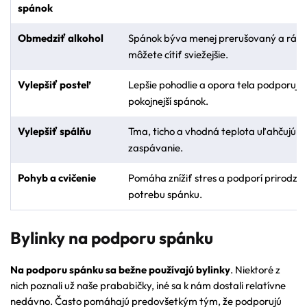
spánok
Obmedziť alkohol
Spánok býva menej prerušovaný a ráno
môžete cítiť sviežejšie.
Vylepšiť posteľ
Lepšie pohodlie a opora tela podporujú
pokojnejší spánok.
Vylepšiť spálňu
Tma, ticho a vhodná teplota uľahčujú rý
zaspávanie.
Pohyb a cvičenie
Pomáha znížiť stres a podporí prirodze
potrebu spánku.
Bylinky na podporu spánku
Na podporu spánku sa bežne používajú bylinky
. Niektoré z
nich poznali už naše prababičky, iné sa k nám dostali relatívne
nedávno.
Často pomáhajú predovšetkým tým, že podporujú