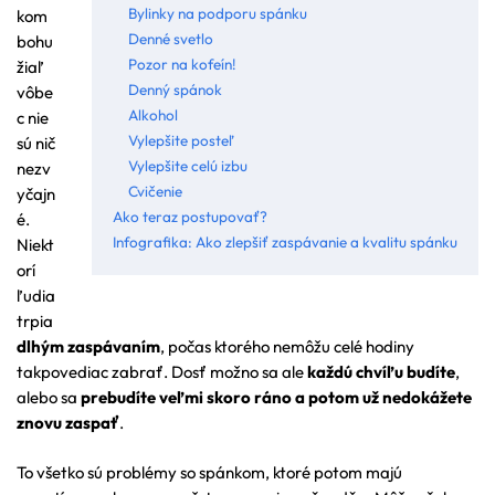
Bylinky na podporu spánku
kom
Denné svetlo
bohu
Pozor na kofeín!
žiaľ
Denný spánok
vôbe
Alkohol
c nie
Vylepšite posteľ
sú nič
Vylepšite celú izbu
nezv
Cvičenie
yčajn
Ako teraz postupovať?
é.
Infografika: Ako zlepšiť zaspávanie a kvalitu spánku
Niekt
orí
ľudia
trpia
dlhým zaspávaním
, počas ktorého nemôžu celé hodiny
takpovediac zabrať. Dosť možno sa ale
každú chvíľu budíte
,
alebo sa
prebudíte veľmi skoro ráno a potom už nedokážete
znovu zaspať
.
To všetko sú problémy so spánkom, ktoré potom majú