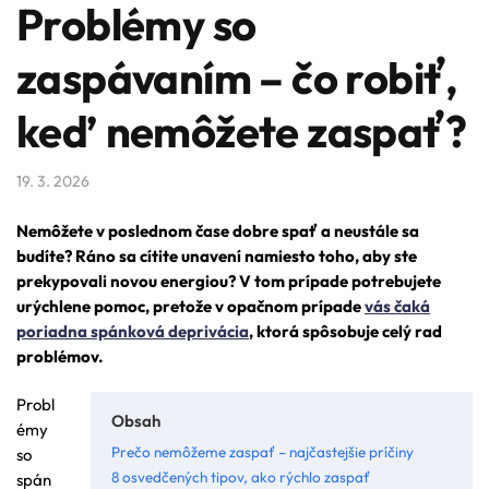
Problémy so
zaspávaním – čo robiť,
keď nemôžete zaspať?
19. 3. 2026
Nemôžete v poslednom čase dobre spať a neustále sa
budíte? Ráno sa cítite unavení namiesto toho, aby ste
prekypovali novou energiou? V tom prípade potrebujete
urýchlene pomoc, pretože v opačnom prípade
vás čaká
poriadna spánková deprivácia
, ktorá spôsobuje celý rad
problémov.
Probl
Obsah
émy
Prečo nemôžeme zaspať – najčastejšie príčiny
so
8 osvedčených tipov, ako rýchlo zaspať
spán