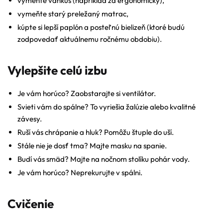
vymeňte vankúš (napríklad za ergonomický),
vymeňte starý preležaný matrac,
kúpte si lepší paplón a posteľnú bielizeň (ktoré budú
zodpovedať aktuálnemu ročnému obdobiu).
Vylepšite celú izbu
Je vám horúco? Zaobstarajte si ventilátor.
Svieti vám do spálne? To vyriešia žalúzie alebo kvalitné
závesy.
Ruší vás chrápanie a hluk? Pomôžu štuple do uší.
Stále nie je dosť tma? Majte masku na spanie.
Budí vás smäd? Majte na nočnom stolíku pohár vody.
Je vám horúco? Neprekurujte v spálni.
Cvičenie