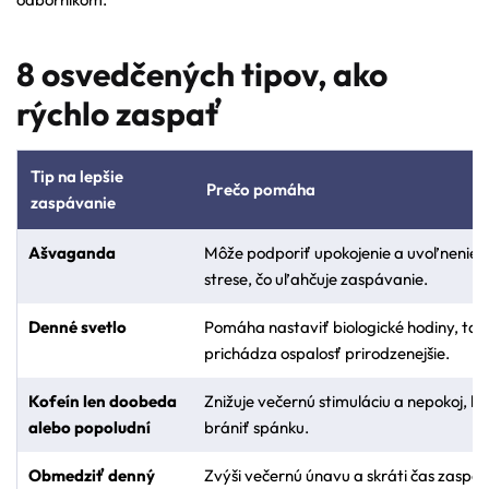
8 osvedčených tipov, ako
rýchlo zaspať
Tip na lepšie
Prečo pomáha
zaspávanie
Ašvaganda
Môže podporiť upokojenie a uvoľnenie p
strese, čo uľahčuje zaspávanie.
Denné svetlo
Pomáha nastaviť biologické hodiny, tak
prichádza ospalosť prirodzenejšie.
Kofeín len doobeda
Znižuje večernú stimuláciu a nepokoj, k
alebo popoludní
brániť spánku.
Obmedziť denný
Zvýši večernú únavu a skráti čas zaspá