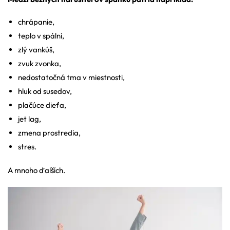
chrápanie,
teplo v spálni,
zlý vankúš,
zvuk zvonka,
nedostatočná tma v miestnosti,
hluk od susedov,
plačúce dieťa,
jet lag,
zmena prostredia,
stres.
A mnoho ďalších.