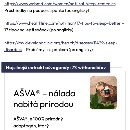
https://www.webmd.com/women/natural-sleep-remedies
–
Prostriedky na podporu spánku (po anglicky)
https://www.healthline.com/nutrition/17-tips-to-sleep-better
–
17 tipov na lepší spánok (po anglicky)
https://my.clevelandclinic.org/health/diseases/11429-sleep-
disorders
– Problémy so spánkom (po anglicky)
Najsilnejší extrakt ašvagandy: 7% withanolidov
AŠVA® – nálada
nabitá prírodou
AŠVA® je 100% prírodný
adaptogén, ktorý