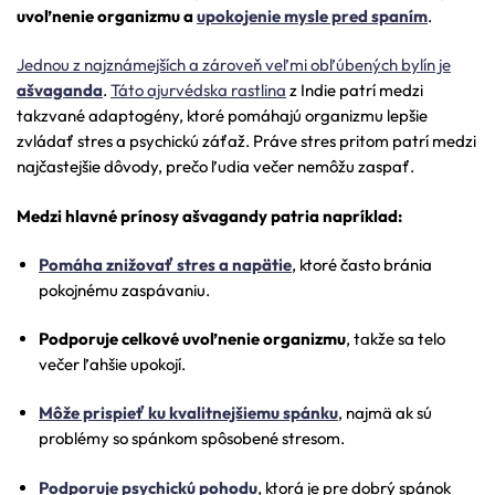
uvoľnenie organizmu a
upokojenie mysle pred spaním
.
Jednou z najznámejších a zároveň veľmi obľúbených bylín je
ašvaganda
.
Táto ajurvédska rastlina
z Indie patrí medzi
takzvané adaptogény, ktoré pomáhajú organizmu lepšie
zvládať stres a psychickú záťaž. Práve stres pritom patrí medzi
najčastejšie dôvody, prečo ľudia večer nemôžu zaspať.
Medzi hlavné prínosy ašvagandy patria napríklad:
Pomáha znižovať stres a napätie
, ktoré často bránia
pokojnému zaspávaniu.
Podporuje celkové uvoľnenie organizmu
, takže sa telo
večer ľahšie upokojí.
Môže prispieť ku kvalitnejšiemu spánku
, najmä ak sú
problémy so spánkom spôsobené stresom.
Podporuje psychickú pohodu
, ktorá je pre dobrý spánok