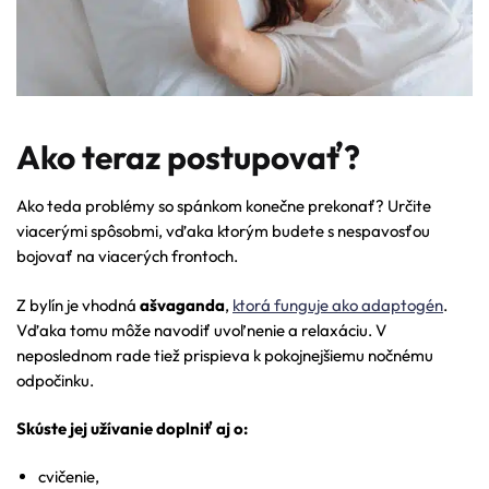
Ako teraz postupovať?
Ako teda problémy so spánkom konečne prekonať? Určite
viacerými spôsobmi, vďaka ktorým budete s nespavosťou
bojovať na viacerých frontoch.
Z bylín je vhodná
ašvaganda
,
ktorá funguje ako adaptogén
.
Vďaka tomu môže navodiť uvoľnenie a relaxáciu. V
neposlednom rade tiež prispieva k pokojnejšiemu nočnému
odpočinku.
Skúste jej užívanie doplniť aj o:
cvičenie,