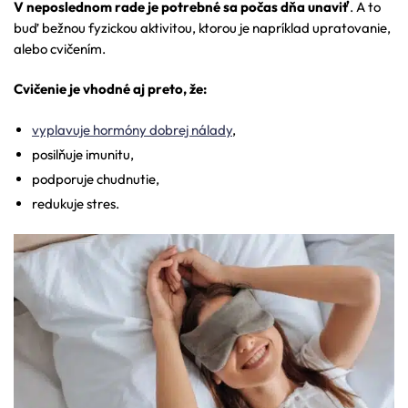
V neposlednom rade je potrebné sa počas dňa unaviť
. A to
buď bežnou fyzickou aktivitou, ktorou je napríklad upratovanie,
alebo cvičením.
Cvičenie je vhodné aj preto, že:
vyplavuje hormóny dobrej nálady
,
posilňuje imunitu,
podporuje chudnutie,
redukuje stres.