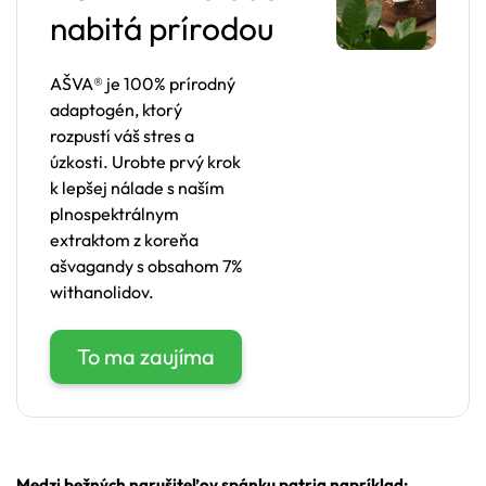
nabitá prírodou
AŠVA® je 100% prírodný
adaptogén, ktorý
rozpustí váš stres a
úzkosti. Urobte prvý krok
k lepšej nálade s naším
plnospektrálnym
extraktom z koreňa
ašvagandy s obsahom 7%
withanolidov.
To ma zaujíma
Medzi bežných narušiteľov spánku patria napríklad: